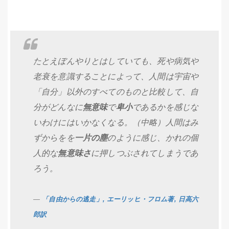
たとえぼんやりとはしていても、死や病気や
老衰を意識することによって、人間は宇宙や
「自分」以外のすべてのものと比較して、自
分がどんなに
無意味
で
卑小
であるかを感じな
いわけにはいかなくなる。（中略）人間はみ
ずからをを
一片の塵
のように感じ、かれの個
人的な
無意味さ
に押しつぶされてしまうであ
ろう。
「自由からの逃走」, エーリッヒ・フロム著, 日高六
郎訳